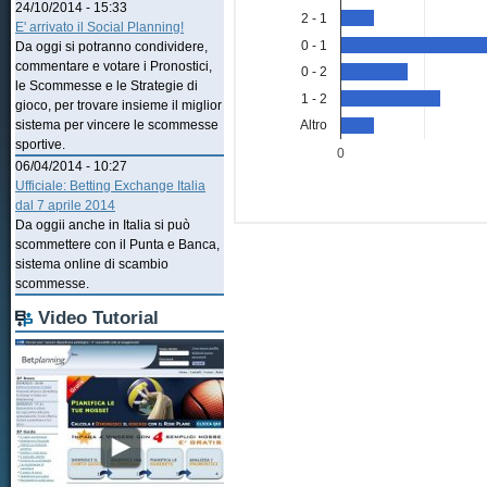
24/10/2014 - 15:33
2 - 1
E' arrivato il Social Planning!
0 - 1
Da oggi si potranno condividere,
commentare e votare i Pronostici,
0 - 2
le Scommesse e le Strategie di
1 - 2
gioco, per trovare insieme il miglior
Altro
sistema per vincere le scommesse
sportive.
0
06/04/2014 - 10:27
Ufficiale: Betting Exchange Italia
dal 7 aprile 2014
Da oggii anche in Italia si può
scommettere con il Punta e Banca,
sistema online di scambio
scommesse.
Video Tutorial