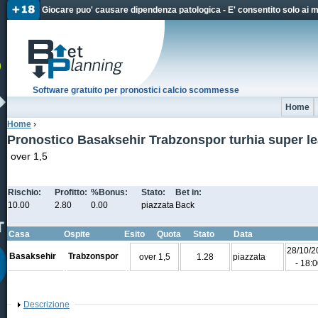
Jum
Giocare puo' causare dipendenza patologica - E' consentito solo ai 
Software gratuito per pronostici calcio scommesse
Home
Home
›
Tu sei qui
Pronostico Basaksehir Trabzonspor turhia super l
over 1,5
Rischio:
Profitto:
%Bonus:
Stato:
Bet in:
10.00
2.80
0.00
piazzata
Back
Casa
Ospite
Esito
Quota
Stato
Data
28/10/2
Basaksehir
Trabzonspor
over 1,5
1.28
piazzata
- 18:
Mostra
Descrizione