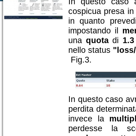
In questo caso 
cospicua presa in p
in quanto preved
impostando il
me
una
quota
di
1.3
nello status
"loss
Fig.3.
In questo caso a
perdita determinat
invece la
multip
perdesse la s