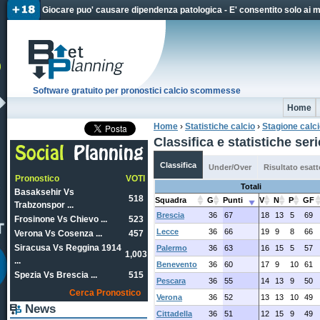
Jum
Giocare puo' causare dipendenza patologica - E' consentito solo ai 
Software gratuito per pronostici calcio scommesse
Home
Home
›
Statistiche calcio
›
Stagione calc
Tu sei qui
Classifica e statistiche se
Classifica
Under/Over
Risultato esatt
Pronostico
VOTI
Totali
Basaksehir Vs
518
Squadra
G
Punti
V
N
P
GF
Trabzonspor ...
Brescia
36
67
18
13
5
69
Frosinone Vs Chievo ...
523
Lecce
36
66
19
9
8
66
Verona Vs Cosenza ...
457
Siracusa Vs Reggina 1914
Palermo
36
63
16
15
5
57
1,003
...
Benevento
36
60
17
9
10
61
Spezia Vs Brescia ...
515
Pescara
36
55
14
13
9
50
Cerca Pronostico
Verona
36
52
13
13
10
49
News
Cittadella
36
51
12
15
9
49