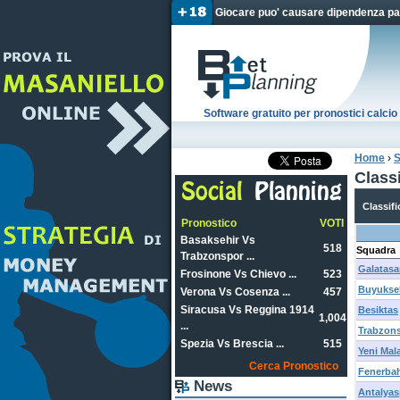
Giocare puo' causare dipendenza pat
Software gratuito per pronostici calc
Home
›
S
Tu sei
Class
Classifi
Pronostico
VOTI
Basaksehir Vs
518
Squadra
Trabzonspor ...
Galatasa
Frosinone Vs Chievo ...
523
Buyukse
Verona Vs Cosenza ...
457
Siracusa Vs Reggina 1914
Besiktas
1,004
...
Trabzon
Spezia Vs Brescia ...
515
Yeni Mal
Cerca Pronostico
Fenerba
News
Antalyas