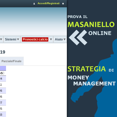
Accedi/Registrati
Sistemi
Pronostici calcio
Aiuto
019
Parziale/Finale
GS
24
11
26
26
27
25
33