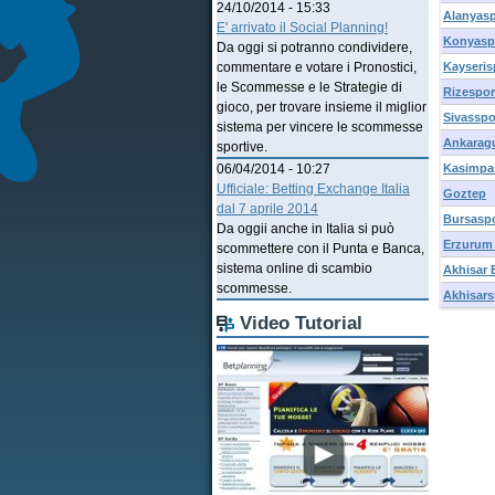
24/10/2014 - 15:33
Alanyas
E' arrivato il Social Planning!
Konyasp
Da oggi si potranno condividere,
Kayseris
commentare e votare i Pronostici,
le Scommesse e le Strategie di
Rizespor
gioco, per trovare insieme il miglior
Sivasspo
sistema per vincere le scommesse
Ankarag
sportive.
Kasimpa
06/04/2014 - 10:27
Ufficiale: Betting Exchange Italia
Goztep
dal 7 aprile 2014
Bursasp
Da oggii anche in Italia si può
Erzurum
scommettere con il Punta e Banca,
sistema online di scambio
Akhisar 
scommesse.
Akhisars
Video Tutorial