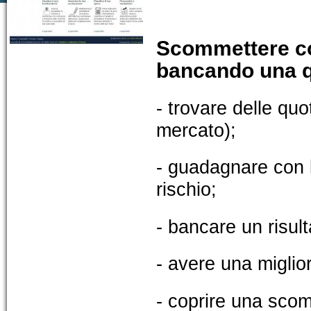
Scommettere co
bancando una qu
- trovare delle qu
mercato);
- guadagnare con 
rischio;
- bancare un risult
- avere una miglio
- coprire una sco