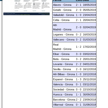
Partita
Esito
Data
Alaves - Girona
2 - 1
18/05/2019
Getafe - Girona
2 - 0
05/05/2019
Valladolid - Girona
1 - 0
23/04/2019
Celta - Girona
2 - 1
20/04/2019
Ath
2 - 0
02/04/2019
Madrid - Girona
Leganes - Girona
0 - 2
16/03/2019
Vallecano - Girona
0 - 2
01/03/2019
Real
1 - 2
17/02/2019
Madrid - Girona
Eibar - Girona
3 - 0
03/02/2019
Betis - Girona
3 - 2
20/01/2019
Levante - Girona
2 - 2
04/01/2019
Sevilla - Girona
2 - 0
16/12/2018
Ath Bilbao - Girona
1 - 0
10/12/2018
Espanol - Girona
1 - 3
25/11/2018
Valencia - Girona
0 - 1
03/11/2018
Sociedad - Girona
0 - 0
22/10/2018
Huesca - Girona
1 - 1
30/09/2018
Barcelona - Girona
2 - 2
23/09/2018
Villarreal - Girona
0 - 1
31/08/2018