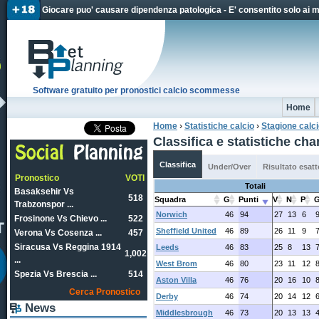
Jum
Giocare puo' causare dipendenza patologica - E' consentito solo ai 
Software gratuito per pronostici calcio scommesse
Home
Home
›
Statistiche calcio
›
Stagione calc
Tu sei qui
Classifica e statistiche c
Classifica
Under/Over
Risultato esatt
Pronostico
VOTI
Totali
Basaksehir Vs
518
Squadra
G
Punti
V
N
P
Trabzonspor ...
Norwich
46
94
27
13
6
Frosinone Vs Chievo ...
522
Sheffield United
46
89
26
11
9
Verona Vs Cosenza ...
457
Siracusa Vs Reggina 1914
Leeds
46
83
25
8
13
1,002
...
West Brom
46
80
23
11
12
Spezia Vs Brescia ...
514
Aston Villa
46
76
20
16
10
Cerca Pronostico
Derby
46
74
20
14
12
News
Middlesbrough
46
73
20
13
13