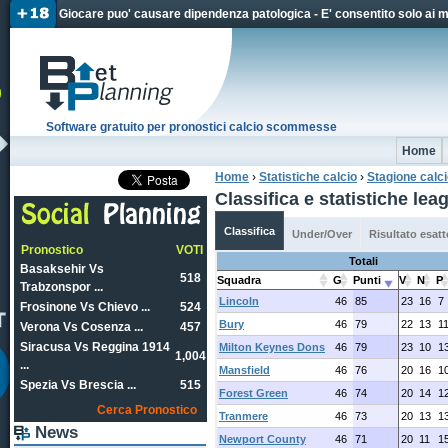
Jum
Giocare puo' causare dipendenza patologica - E' consentito solo ai 
Software gratuito per pronostici calcio scommesse
Home
Home
›
Statistiche calcio
›
Stagione calc
Tu sei qui
Classifica e statistiche l
Classifica
Under/Over
Risultato esatt
Pronostico
VOTI
Totali
Basaksehir Vs
518
Squadra
G
Punti
V
N
P
Trabzonspor ...
Lincoln
46
85
23
16
7
Frosinone Vs Chievo ...
524
Bury
46
79
22
13
1
Verona Vs Cosenza ...
457
Siracusa Vs Reggina 1914
Milton Keynes Dons
46
79
23
10
1
1,004
...
Mansfield
46
76
20
16
1
Spezia Vs Brescia ...
515
Forest Green
46
74
20
14
1
Cerca Pronostico
Tranmere
46
73
20
13
1
News
Newport County
46
71
20
11
1