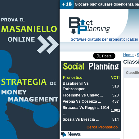
Giocare puo' causare dipendenza pat
Software gratuito per pronostici calc
Home
›
S
Tu sei
Class
Classifi
Pronostico
VOTI
Basaksehir Vs
518
Trabzonspor ...
Frosinone Vs Chievo ...
523
Verona Vs Cosenza ...
457
Siracusa Vs Reggina 1914
1,002
...
Spezia Vs Brescia ...
514
Cerca Pronostico
News