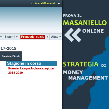
Accedi/Registrati
Sistemi
Pronostici calcio
Aiuto
017-2018
Parziale/Finale
Stagione in corso
Premier League Inglese stagione
2018-2019