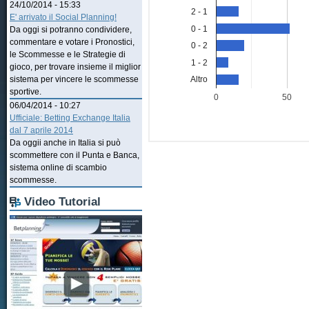
24/10/2014 - 15:33
2 - 1
E' arrivato il Social Planning!
0 - 1
Da oggi si potranno condividere,
commentare e votare i Pronostici,
0 - 2
le Scommesse e le Strategie di
1 - 2
gioco, per trovare insieme il miglior
Altro
sistema per vincere le scommesse
sportive.
0
50
06/04/2014 - 10:27
Ufficiale: Betting Exchange Italia
dal 7 aprile 2014
Da oggii anche in Italia si può
scommettere con il Punta e Banca,
sistema online di scambio
scommesse.
Video Tutorial