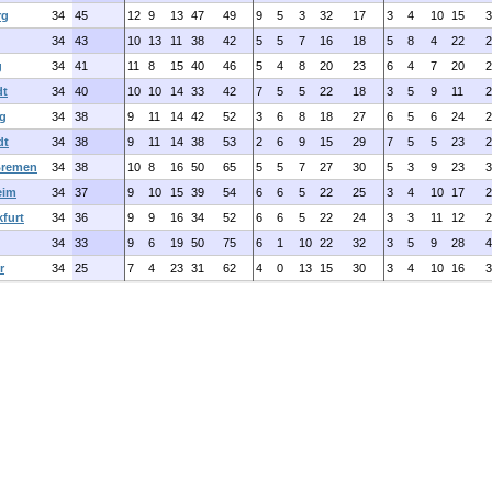
rg
34
45
12
9
13
47
49
9
5
3
32
17
3
4
10
15
3
34
43
10
13
11
38
42
5
5
7
16
18
5
8
4
22
2
g
34
41
11
8
15
40
46
5
4
8
20
23
6
4
7
20
2
dt
34
40
10
10
14
33
42
7
5
5
22
18
3
5
9
11
2
g
34
38
9
11
14
42
52
3
6
8
18
27
6
5
6
24
2
dt
34
38
9
11
14
38
53
2
6
9
15
29
7
5
5
23
2
Bremen
34
38
10
8
16
50
65
5
5
7
27
30
5
3
9
23
3
eim
34
37
9
10
15
39
54
6
6
5
22
25
3
4
10
17
2
kfurt
34
36
9
9
16
34
52
6
6
5
22
24
3
3
11
12
2
34
33
9
6
19
50
75
6
1
10
22
32
3
5
9
28
4
r
34
25
7
4
23
31
62
4
0
13
15
30
3
4
10
16
3