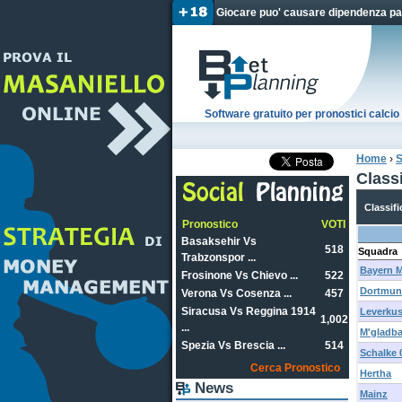
Giocare puo' causare dipendenza pat
Software gratuito per pronostici calc
Home
›
S
Tu sei
Class
Classifi
Pronostico
VOTI
Basaksehir Vs
518
Squadra
Trabzonspor ...
Bayern 
Frosinone Vs Chievo ...
522
Dortmu
Verona Vs Cosenza ...
457
Siracusa Vs Reggina 1914
Leverku
1,002
...
M'gladb
Spezia Vs Brescia ...
514
Schalke 
Cerca Pronostico
Hertha
News
Mainz