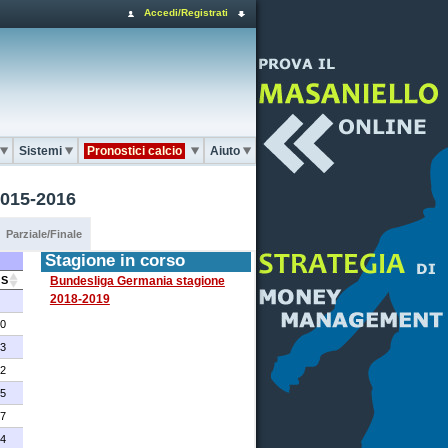
Accedi/Registrati
Sistemi
Pronostici calcio
Aiuto
2015-2016
Parziale/Finale
Stagione in corso
S
Bundesliga Germania stagione
2018-2019
0
3
2
5
7
4