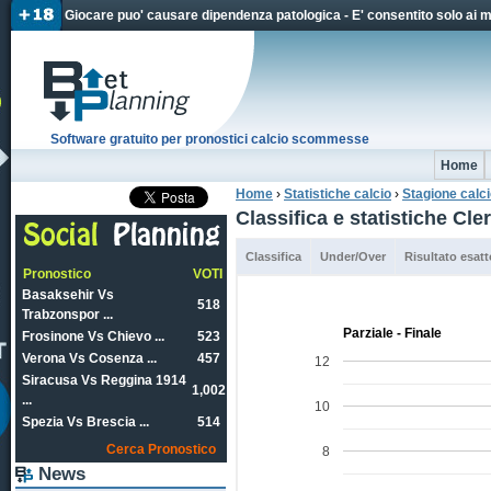
Jum
Giocare puo' causare dipendenza patologica - E' consentito solo ai 
Software gratuito per pronostici calcio scommesse
Home
Home
›
Statistiche calcio
›
Stagione calc
Tu sei qui
Classifica e statistiche C
Classifica
Under/Over
Risultato esatt
Pronostico
VOTI
Basaksehir Vs
518
Trabzonspor ...
Parziale - Finale
Frosinone Vs Chievo ...
523
Verona Vs Cosenza ...
457
12
Siracusa Vs Reggina 1914
1,002
...
10
Spezia Vs Brescia ...
514
Cerca Pronostico
8
News