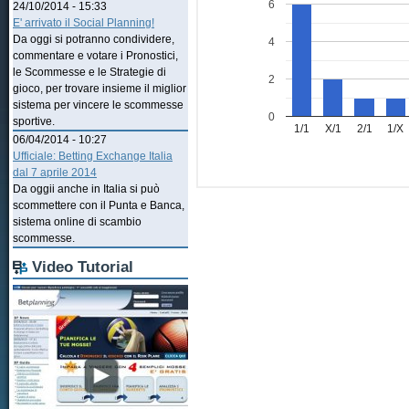
6
24/10/2014 - 15:33
E' arrivato il Social Planning!
Da oggi si potranno condividere,
4
commentare e votare i Pronostici,
le Scommesse e le Strategie di
2
gioco, per trovare insieme il miglior
sistema per vincere le scommesse
0
sportive.
1/1
X/1
2/1
1/X
06/04/2014 - 10:27
Ufficiale: Betting Exchange Italia
dal 7 aprile 2014
Da oggii anche in Italia si può
scommettere con il Punta e Banca,
sistema online di scambio
scommesse.
Video Tutorial