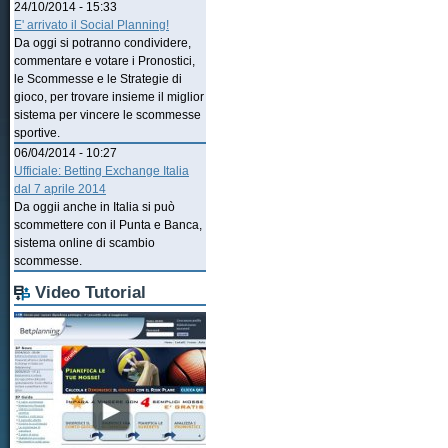
24/10/2014 - 15:33
E' arrivato il Social Planning!
Da oggi si potranno condividere,
commentare e votare i Pronostici,
le Scommesse e le Strategie di
gioco, per trovare insieme il miglior
sistema per vincere le scommesse
sportive.
06/04/2014 - 10:27
Ufficiale: Betting Exchange Italia
dal 7 aprile 2014
Da oggii anche in Italia si può
scommettere con il Punta e Banca,
sistema online di scambio
scommesse.
Video Tutorial