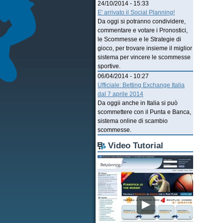
24/10/2014 - 15:33
E' arrivato il Social Planning!
Da oggi si potranno condividere,
commentare e votare i Pronostici,
le Scommesse e le Strategie di
gioco, per trovare insieme il miglior
sistema per vincere le scommesse
sportive.
06/04/2014 - 10:27
Ufficiale: Betting Exchange Italia
dal 7 aprile 2014
Da oggii anche in Italia si può
scommettere con il Punta e Banca,
sistema online di scambio
scommesse.
Video Tutorial