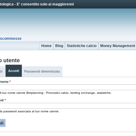
Jump to Navigation
ologica - E' consentito solo ai maggiorenni
io scommesse
Home
Blog
Statistiche calcio
Money Management
 qui
o utente
(scheda attiva)
Accedi
ti
Password dimenticata
e primarie
tente
*
 il tuo nome utente Betplanning - Pronostici calcio, betting exchange, statistiche.
ord
*
i la password associata al tuo nome utente.