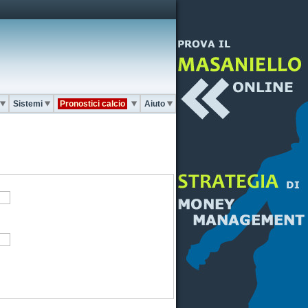
Sistemi
Pronostici calcio
Aiuto