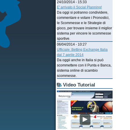
24/10/2014 - 15:33
E' arrivato il Social Planning!
Da oggi si potranno condividere,
commentare e votare i Pronostici,
le Scommesse e le Strategie di
gioco, per trovare insieme il miglior
sistema per vincere le scommesse
sportive.
06/04/2014 - 10:27
Ufficiale: Betting Exchange Italia
dal 7 aprile 2014
Da oggii anche in Italia si può
scommettere con il Punta e Banca,
sistema online di scambio
scommesse.
Video Tutorial