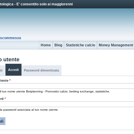
Jump to Navigation
ologica - E' consentito solo ai maggiorenni
io scommesse
Home
Blog
Statistiche calcio
Money Management
 qui
o utente
(scheda attiva)
Accedi
ti
Password dimenticata
e primarie
tente
*
 il tuo nome utente Betplanning - Pronostici calcio, betting exchange, statistiche.
ord
*
i la password associata al tuo nome utente.