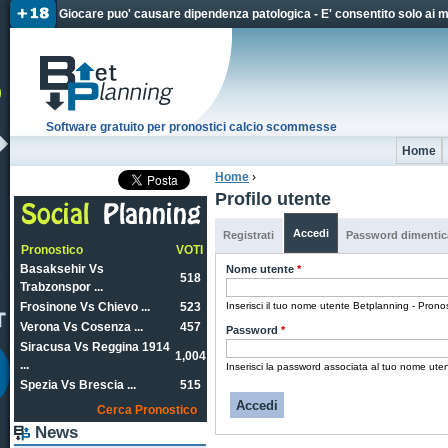
Jum
Giocare puo' causare dipendenza patologica - E' consentito solo ai 
Software gratuito per pronostici calcio scommesse
Home
Home
›
Tu sei qui
Profilo utente
(scheda attiva)
Accedi
Registrati
Password dimentic
Schede primarie
Pronostico
VOTI
Basaksehir Vs
Nome utente
*
518
Trabzonspor ...
Frosinone Vs Chievo ...
523
Inserisci il tuo nome utente Betplanning - Pronost
Verona Vs Cosenza ...
457
Password
*
Siracusa Vs Reggina 1914
1,004
...
Inserisci la password associata al tuo nome ute
Spezia Vs Brescia ...
515
Cerca Pronostico
News