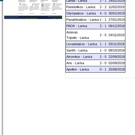
Lamia - Larisa
2 - 1
24/02/2019
Panetolikos - Larisa
2 - 2
11/02/2019
Olympiakos - Larisa
4 - 0
30/01/2019
Panathinaikos - Larisa
1 - 1
27/01/2019
PAOK - Larisa
2 - 1
09/12/2018
Asteras
2 - 0
24/11/2018
Tripolis - Larisa
Levadeiakos - Larisa
1 - 1
03/11/2018
Xanthi - Larisa
1 - 0
08/10/2018
Atromitos - Larisa
2 - 0
22/09/2018
Aris - Larisa
2 - 0
02/09/2018
Apollon - Larisa
0 - 1
25/08/2018