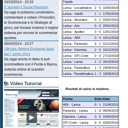
Tripolis
24/10/2014 - 15:33
E' arrivato il Social Planning!
Larisa - Levadeiakos
2 - 0
10/03/2019
Da oggi si potranno condividere,
Larisa - Xanthi
1 - 1
17/02/2019
commentare e votare i Pronostici,
Larisa - Atromitos
0 - 1
03/02/2019
le Scommesse e le Strategie di
Larisa - Aris
0 - 0
20/01/2019
gioco, per trovare insieme il miglior
Larisa - Apollon
3 - 0
12/01/2019
sistema per vincere le scommesse
Larisa - AEK
0 - 0
16/12/2018
sportive.
06/04/2014 - 10:27
Larisa - Panionios
4 - 2
01/12/2018
Ufficiale: Betting Exchange Italia
Larisa - Giannina
2 - 0
10/11/2018
dal 7 aprile 2014
Larisa - OFI Crete
0 - 0
27/10/2018
Da oggii anche in Italia si può
Larisa - Lamia
1 - 2
20/10/2018
scommettere con il Punta e Banca,
Larisa - Panetolikos
1 - 0
29/09/2018
sistema online di scambio
Larisa - Panathinaikos
1 - 3
16/09/2018
scommesse.
Video Tutorial
Risultati di calcio in trasferta
Partita
Esito
Data
AEK - Larisa
0 - 1
21/04/2019
Panionios - Larisa
1 - 0
06/04/2019
Giannina - Larisa
0 - 0
16/03/2019
OFI Crete - Larisa
0 - 0
03/03/2019