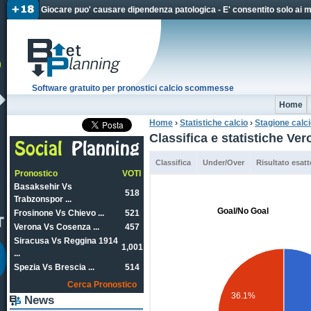
Jum
Giocare puo' causare dipendenza patologica - E' consentito solo ai 
Software gratuito per pronostici calcio scommesse
Home
Home
›
Statistiche calcio
›
Stagione calc
Tu sei qui
Classifica e statistiche V
Classifica
Under/Over
Risultato esatt
Pronostico
VOTI
Basaksehir Vs
518
Trabzonspor ...
Goal/No Goal
Frosinone Vs Chievo ...
521
Verona Vs Cosenza ...
457
Siracusa Vs Reggina 1914
1,001
...
Spezia Vs Brescia ...
514
Cerca Pronostico
36.1%
News