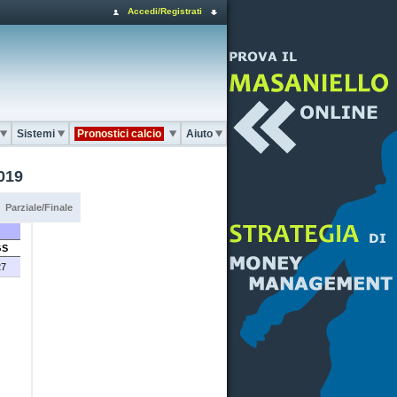
Accedi/Registrati
Sistemi
Pronostici calcio
Aiuto
019
Parziale/Finale
GS
27