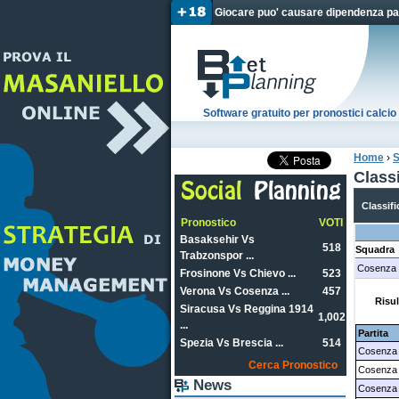
Giocare puo' causare dipendenza pat
Software gratuito per pronostici calc
Home
›
S
Tu sei
Class
Classifi
Pronostico
VOTI
Basaksehir Vs
518
Squadra
Trabzonspor ...
Cosenza
Frosinone Vs Chievo ...
523
Verona Vs Cosenza ...
457
Risul
Siracusa Vs Reggina 1914
1,002
...
Partita
Spezia Vs Brescia ...
514
Cosenza 
Cerca Pronostico
Cosenza 
News
Cosenza 