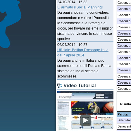
24/10/2014 - 15:33
Cosenza 
E' arrivato il Social Planning!
Cosenza 
Da oggi si potranno condividere,
Cosenza 
commentare e votare i Pronostici,
Cosenza
le Scommesse e le Strategie di
Cosenza -
gioco, per trovare insieme il miglior
Cosenza 
sistema per vincere le scommesse
sportive.
Cosenza 
06/04/2014 - 10:27
Cosenza 
Ufficiale: Betting Exchange Italia
Cosenza 
dal 7 aprile 2014
Cosenza 
Da oggii anche in Italia si può
Cosenza 
scommettere con il Punta e Banca,
Cosenza 
sistema online di scambio
scommesse.
Cosenza 
Cosenza 
Video Tutorial
Cosenza 
Risulta
Partita
Salernit
Benevent