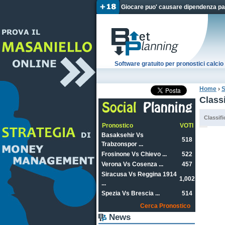
Giocare puo' causare dipendenza pat
Software gratuito per pronostici calc
Home
›
S
Tu sei
Class
Classifi
Pronostico
VOTI
Basaksehir Vs
518
Trabzonspor ...
Frosinone Vs Chievo ...
522
Verona Vs Cosenza ...
457
Siracusa Vs Reggina 1914
1,002
...
Spezia Vs Brescia ...
514
Cerca Pronostico
News