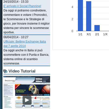
24/10/2014 - 15:33
E' arrivato il Social Planning!
4
Da oggi si potranno condividere,
commentare e votare i Pronostici,
2
le Scommesse e le Strategie di
gioco, per trovare insieme il miglior
sistema per vincere le scommesse
0
sportive.
1/1
X/1
2/1
1/X
06/04/2014 - 10:27
Ufficiale: Betting Exchange Italia
dal 7 aprile 2014
Da oggii anche in Italia si può
scommettere con il Punta e Banca,
sistema online di scambio
scommesse.
Video Tutorial