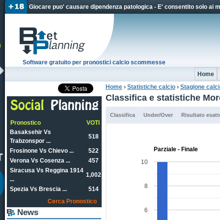
Jum
Giocare puo' causare dipendenza patologica - E' consentito solo ai 
Software gratuito per pronostici calcio scommesse
Home
Home
›
Statistiche calcio
›
Stagione calc
Tu sei qui
Classifica e statistiche M
Classifica
Under/Over
Risultato esatt
Pronostico
VOTI
Basaksehir Vs
518
Trabzonspor ...
Parziale - Finale
Frosinone Vs Chievo ...
522
Verona Vs Cosenza ...
457
10
Siracusa Vs Reggina 1914
1,002
...
8
Spezia Vs Brescia ...
514
Cerca Pronostico
6
News