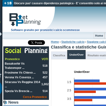
Jum
Giocare puo' causare dipendenza patologica - E' consentito solo ai 
Software gratuito per pronostici calcio scommesse
Home
Home
›
Statistiche calcio
›
Stagione calc
Tu sei qui
Classifica e statistiche G
Under/Over
Classifica
Risultato esat
Pronostico
VOTI
Basaksehir Vs
518
Trabzonspor ...
Under/Over
Frosinone Vs Chievo ...
522
Verona Vs Cosenza ...
457
1.5
Siracusa Vs Reggina 1914
1,002
...
2.5
Spezia Vs Brescia ...
514
Cerca Pronostico
3.5
News