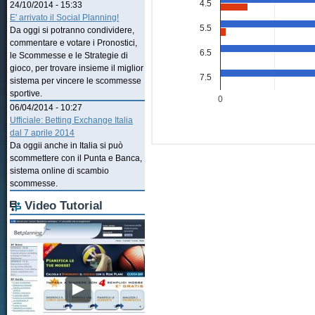
4.5
24/10/2014 - 15:33
E' arrivato il Social Planning!
5.5
Da oggi si potranno condividere,
commentare e votare i Pronostici,
6.5
le Scommesse e le Strategie di
gioco, per trovare insieme il miglior
7.5
sistema per vincere le scommesse
sportive.
0
06/04/2014 - 10:27
Ufficiale: Betting Exchange Italia
dal 7 aprile 2014
Da oggii anche in Italia si può
scommettere con il Punta e Banca,
sistema online di scambio
scommesse.
Video Tutorial