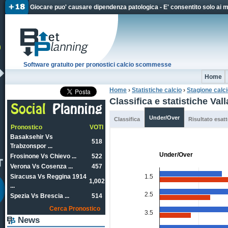
Jum
Giocare puo' causare dipendenza patologica - E' consentito solo ai 
Software gratuito per pronostici calcio scommesse
Home
Home
›
Statistiche calcio
›
Stagione calc
Tu sei qui
Classifica e statistiche Va
Under/Over
Classifica
Risultato esat
Pronostico
VOTI
Basaksehir Vs
518
Trabzonspor ...
Under/Over
Frosinone Vs Chievo ...
522
Verona Vs Cosenza ...
457
1.5
Siracusa Vs Reggina 1914
1,002
...
2.5
Spezia Vs Brescia ...
514
Cerca Pronostico
3.5
News