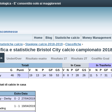
Jump to Navigation
ologica - E' consentito solo ai maggiorenni
io scommesse
Home
Blog
Statistiche calcio
Money Management
tatistiche calcio
›
Stagione calcio 2018-2019
›
Classifiche
›
 qui
fica e statistiche Bristol City calcio campionato 201
ca
Under/Over
Risultato esatto
Risultato 1T
Risultato 2T
Goal/No Goal
Totali
In Casa
In Trasferta
G
Punti
V
N
P
GF
GS
V
N
P
GF
GS
V
N
P
GF
ty
46
70
19
13
14
59
53
8
8
7
28
26
11
5
7
31
tati di calcio in casa
Esito
Data
ty - Derby
0 - 2
27/04/2019
1 - 1
19/04/2019
ading