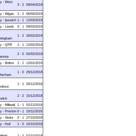
ty - West
3 - 2
09/04/2019
ty - Wigan
2 - 2
06/04/2019
ty - Ipswich
1 - 1
12/03/2019
ty - Leeds
0 - 1
09/03/2019
1 - 2
26/02/2019
rmingham
ity - QPR
2 - 1
12/02/2019
2 - 0
02/02/2019
wansea
ty - Bolton
2 - 1
12/01/2019
1 - 0
29/12/2018
otherham
1 - 1
26/12/2018
entford
2 - 2
15/12/2018
rwich
y - Millwall
1 - 1
02/12/2018
ty - Preston
0 - 1
10/11/2018
ty - Stoke
0 - 1
27/10/2018
ty - Hull
1 - 0
24/10/2018
ffield
1 - 2
07/10/2018