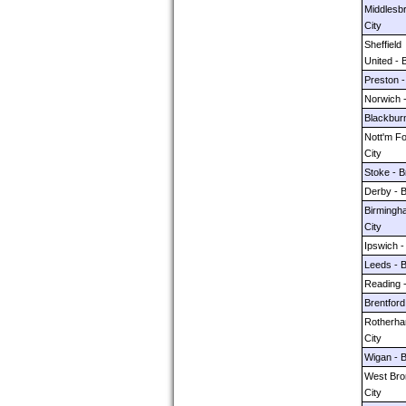
Middlesbr
City
Sheffield
United - B
Preston - 
Norwich -
Blackburn
Nott'm Fo
City
Stoke - Br
Derby - Br
Birmingha
City
Ipswich - 
Leeds - Br
Reading -
Brentford 
Rotherham
City
Wigan - Br
West Brom
City