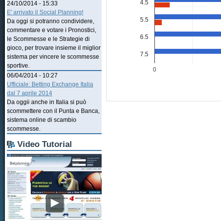
4.5
24/10/2014 - 15:33
E' arrivato il Social Planning!
5.5
Da oggi si potranno condividere,
commentare e votare i Pronostici,
6.5
le Scommesse e le Strategie di
gioco, per trovare insieme il miglior
7.5
sistema per vincere le scommesse
sportive.
0
06/04/2014 - 10:27
Ufficiale: Betting Exchange Italia
dal 7 aprile 2014
Da oggii anche in Italia si può
scommettere con il Punta e Banca,
sistema online di scambio
scommesse.
Video Tutorial