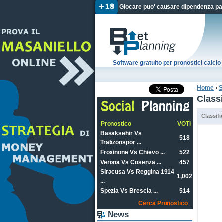
Giocare puo' causare dipendenza pat
Software gratuito per pronostici calc
Home
›
S
Tu sei
Class
Classifi
Pronostico
VOTI
Basaksehir Vs
518
Trabzonspor ...
Frosinone Vs Chievo ...
522
Verona Vs Cosenza ...
457
Siracusa Vs Reggina 1914
1,002
...
Spezia Vs Brescia ...
514
Cerca Pronostico
News