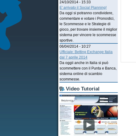
24/10/2014 - 15:33
E' arrivato il Social Planning!
Da oggi si potranno condividere,
commentare e votare i Pronostici,
le Scommesse e le Strategie di
gioco, per trovare insieme il miglior
sistema per vincere le scommesse
sportive.
06/04/2014 - 10:27
Ufficiale: Betting Exchange Italia
dal 7 aprile 2014
Da oggii anche in Italia si può
scommettere con il Punta e Banca,
sistema online di scambio
scommesse.
Video Tutorial