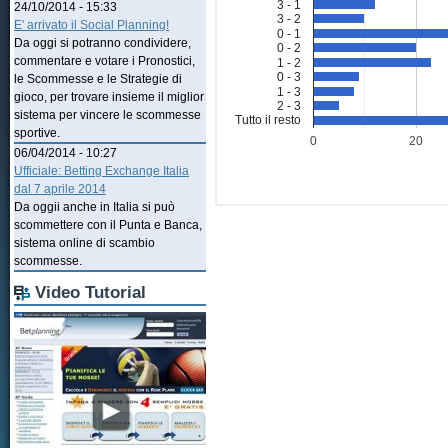
3 - 1
24/10/2014 - 15:33
3 - 2
E' arrivato il Social Planning!
0 - 1
Da oggi si potranno condividere,
0 - 2
commentare e votare i Pronostici,
1 - 2
0 - 3
le Scommesse e le Strategie di
1 - 3
gioco, per trovare insieme il miglior
2 - 3
sistema per vincere le scommesse
Tutto il resto
sportive.
0
20
06/04/2014 - 10:27
Ufficiale: Betting Exchange Italia
dal 7 aprile 2014
Da oggii anche in Italia si può
scommettere con il Punta e Banca,
sistema online di scambio
scommesse.
Video Tutorial