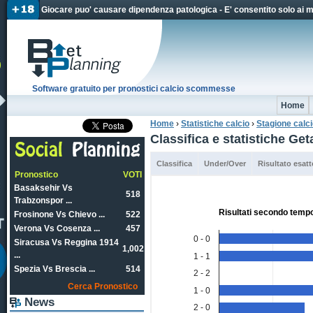
Jum
Giocare puo' causare dipendenza patologica - E' consentito solo ai 
Software gratuito per pronostici calcio scommesse
Home
Home
›
Statistiche calcio
›
Stagione calc
Tu sei qui
Classifica e statistiche Ge
Classifica
Under/Over
Risultato esatt
Pronostico
VOTI
Basaksehir Vs
518
Trabzonspor ...
Risultati secondo temp
Frosinone Vs Chievo ...
522
Verona Vs Cosenza ...
457
0 - 0
Siracusa Vs Reggina 1914
1,002
...
1 - 1
Spezia Vs Brescia ...
514
2 - 2
Cerca Pronostico
1 - 0
News
2 - 0