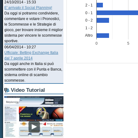
24/10/2014 - 15:33
2 - 1
E' arrivato il Social Planning!
0 - 1
Da oggi si potranno condividere,
commentare e votare i Pronostici,
0 - 2
le Scommesse e le Strategie di
1 - 2
gioco, per trovare insieme il miglior
Altro
sistema per vincere le scommesse
sportive.
0
5
06/04/2014 - 10:27
Ufficiale: Betting Exchange Italia
dal 7 aprile 2014
Da oggii anche in Italia si può
scommettere con il Punta e Banca,
sistema online di scambio
scommesse.
Video Tutorial