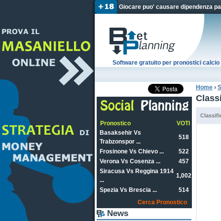
Giocare puo' causare dipendenza pat
Software gratuito per pronostici calc
Home
›
S
Tu sei
Class
Classifi
Pronostico
VOTI
Basaksehir Vs
518
Trabzonspor ...
Frosinone Vs Chievo ...
522
Verona Vs Cosenza ...
457
Siracusa Vs Reggina 1914
1,002
...
Spezia Vs Brescia ...
514
Cerca Pronostico
News