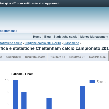
Jump to Navigation
ologica - E' consentito solo ai maggiorenni
io scommesse
Home
Blog
Statistiche calcio
Money Management
tatistiche calcio
›
Stagione calcio 2017-2018
›
Classifiche
›
 qui
ifica e statistiche Cheltenham calcio campionato 20
ca
Under/Over
Risultato esatto
Risultato 1T
Risultato 2T
Goal/No Goal
Parziale - Finale
10
Risul…
8
6