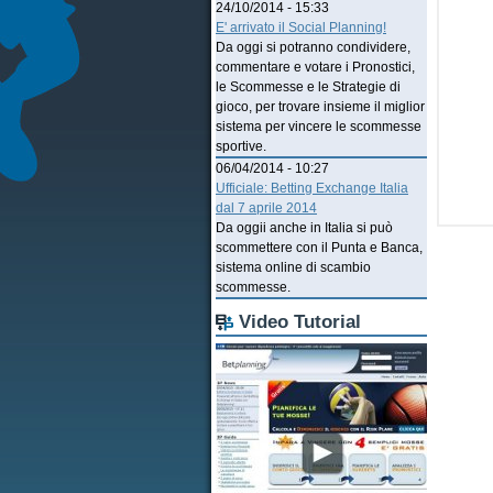
24/10/2014 - 15:33
E' arrivato il Social Planning!
Da oggi si potranno condividere,
commentare e votare i Pronostici,
le Scommesse e le Strategie di
gioco, per trovare insieme il miglior
sistema per vincere le scommesse
sportive.
06/04/2014 - 10:27
Ufficiale: Betting Exchange Italia
dal 7 aprile 2014
Da oggii anche in Italia si può
scommettere con il Punta e Banca,
sistema online di scambio
scommesse.
Video Tutorial