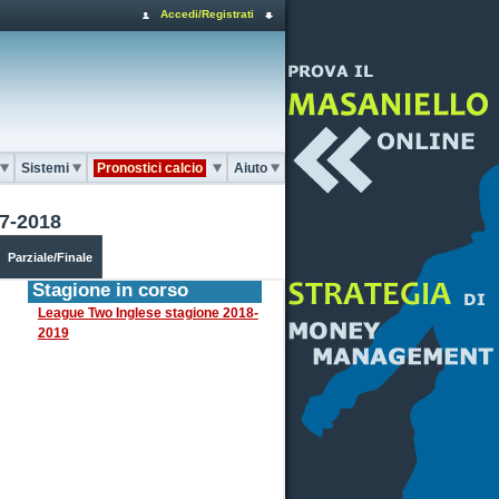
Accedi/Registrati
Sistemi
Pronostici calcio
Aiuto
17-2018
Parziale/Finale
Stagione in corso
League Two Inglese stagione 2018-
2019