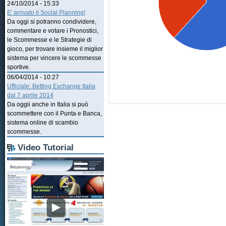
24/10/2014 - 15:33
E' arrivato il Social Planning!
Da oggi si potranno condividere,
commentare e votare i Pronostici,
le Scommesse e le Strategie di
gioco, per trovare insieme il miglior
sistema per vincere le scommesse
sportive.
06/04/2014 - 10:27
Ufficiale: Betting Exchange Italia
dal 7 aprile 2014
Da oggii anche in Italia si può
scommettere con il Punta e Banca,
sistema online di scambio
scommesse.
Video Tutorial