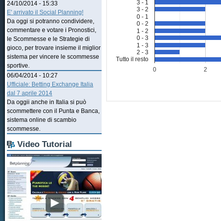
3 - 1
24/10/2014 - 15:33
3 - 2
E' arrivato il Social Planning!
0 - 1
Da oggi si potranno condividere,
0 - 2
commentare e votare i Pronostici,
1 - 2
0 - 3
le Scommesse e le Strategie di
1 - 3
gioco, per trovare insieme il miglior
2 - 3
sistema per vincere le scommesse
Tutto il resto
sportive.
0
2
06/04/2014 - 10:27
Ufficiale: Betting Exchange Italia
dal 7 aprile 2014
Da oggii anche in Italia si può
scommettere con il Punta e Banca,
sistema online di scambio
scommesse.
Video Tutorial