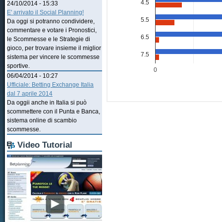
4.5
24/10/2014 - 15:33
E' arrivato il Social Planning!
5.5
Da oggi si potranno condividere,
commentare e votare i Pronostici,
6.5
le Scommesse e le Strategie di
gioco, per trovare insieme il miglior
7.5
sistema per vincere le scommesse
sportive.
0
06/04/2014 - 10:27
Ufficiale: Betting Exchange Italia
dal 7 aprile 2014
Da oggii anche in Italia si può
scommettere con il Punta e Banca,
sistema online di scambio
scommesse.
Video Tutorial