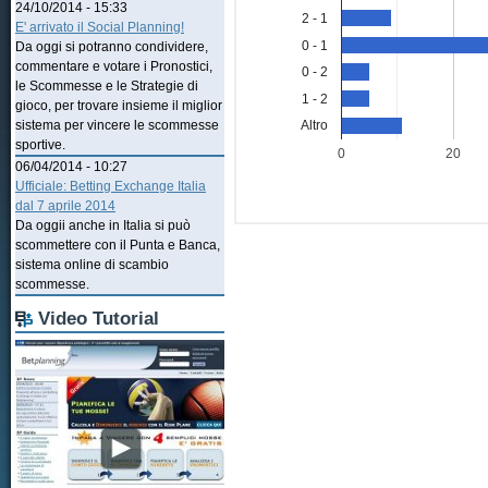
24/10/2014 - 15:33
2 - 1
E' arrivato il Social Planning!
0 - 1
Da oggi si potranno condividere,
commentare e votare i Pronostici,
0 - 2
le Scommesse e le Strategie di
1 - 2
gioco, per trovare insieme il miglior
Altro
sistema per vincere le scommesse
sportive.
0
20
06/04/2014 - 10:27
Ufficiale: Betting Exchange Italia
dal 7 aprile 2014
Da oggii anche in Italia si può
scommettere con il Punta e Banca,
sistema online di scambio
scommesse.
Video Tutorial