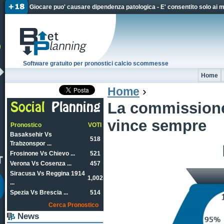
Jum
Giocare puo' causare dipendenza patologica - E' consentito solo ai 
Software gratuito per pronostici calcio scommesse
Home
Home
›
Tu sei qui
La commissione
vince sempre
Pronostico
VOTI
Basaksehir Vs
518
Trabzonspor ...
Frosinone Vs Chievo ...
521
Verona Vs Cosenza ...
457
Siracusa Vs Reggina 1914
1,002
...
Spezia Vs Brescia ...
514
Cerca Pronostico
News