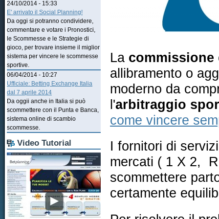
24/10/2014 - 15:33
E' arrivato il Social Planning!
Da oggi si potranno condividere,
commentare e votare i Pronostici,
le Scommesse e le Strategie di
gioco, per trovare insieme il miglior
La
commissione 
sistema per vincere le scommesse
sportive.
allibramento o agg
06/04/2014 - 10:27
Ufficiale: Betting Exchange Italia
moderno da compr
dal 7 aprile 2014
l'
arbitraggio spor
Da oggii anche in Italia si può
scommettere con il Punta e Banca,
come vincere sem
sistema online di scambio
scommesse.
Video Tutorial
I fornitori di servi
mercati ( 1 X 2, R
scommettere parto
certamente equilibr