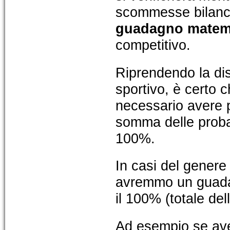
scommesse bilanciat
guadagno matem
competitivo.
Riprendendo la dis
sportivo, è certo 
necessario avere 
somma delle probab
100%.
In casi del gener
avremmo un guadag
il 100% (totale del
Ad esempio se ave