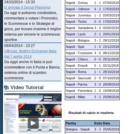
24/10/2014 - 15:33
Napoli - Genoa
1 - 1
07/04/2019
E' arrivato il Social Planning!
Napoli - Udinese
4 - 2
17/03/2019
Da oggi si potranno condividere,
Napoli - Juventus
1 - 2
03/03/2019
commentare e votare i Pronostici,
Napoli - Torino
0 - 0
17/02/2019
le Scommesse e le Strategie di
Napoli - Sampdoria
3 - 0
02/02/2019
gioco, per trovare insieme il miglior
Napoli - Lazio
2 - 1
20/01/2019
sistema per vincere le scommesse
sportive.
Napoli - Bologna
3 - 2
29/12/2018
06/04/2014 - 10:27
Napoli - Spal
1 - 0
22/12/2018
Ufficiale: Betting Exchange Italia
Napoli - Frosinone
4 - 0
08/12/2018
dal 7 aprile 2014
Napoli - Chievo
0 - 0
25/11/2018
Da oggii anche in Italia si può
Napoli - Empoli
5 - 1
02/11/2018
scommettere con il Punta e Banca,
Napoli - Roma
1 - 1
28/10/2018
sistema online di scambio
scommesse.
Napoli - Sassuolo
2 - 0
07/10/2018
Napoli - Parma
3 - 0
26/09/2018
Video Tutorial
Napoli - Fiorentina
1 - 0
15/09/2018
Napoli - Milan
3 - 2
25/08/2018
Risultati di calcio in trasferta
Partita
Esito
Data
Bologna - Napoli
3 - 2
25/05/2019