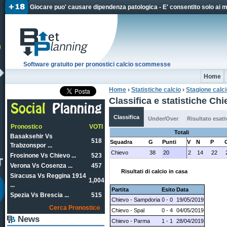
Jum
Giocare puo' causare dipendenza patologica - E' consentito solo ai 
Software gratuito per pronostici calcio scommesse
Home
Home
›
Statistiche calcio
›
Stagione calc
Tu sei qui
Classifica e statistiche C
Classifica
Under/Over
Risultato esatt
Pronostico
VOTI
Totali
Basaksehir Vs
518
Squadra
G
Punti
V
N
P
Trabzonspor ...
Chievo
38
20
2
14
22
Frosinone Vs Chievo ...
523
Verona Vs Cosenza ...
457
Risultati di calcio in casa
Siracusa Vs Reggina 1914
1,004
...
Partita
Esito
Data
Spezia Vs Brescia ...
515
Chievo - Sampdoria
0 - 0
19/05/2019
Cerca Pronostico
Chievo - Spal
0 - 4
04/05/2019
News
Chievo - Parma
1 - 1
28/04/2019