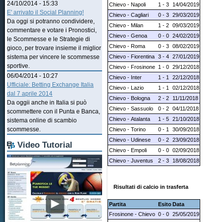
24/10/2014 - 15:33
Chievo - Napoli
1 - 3
14/04/2019
E' arrivato il Social Planning!
Chievo - Cagliari
0 - 3
29/03/2019
Da oggi si potranno condividere,
Chievo - Milan
1 - 2
09/03/2019
commentare e votare i Pronostici,
Chievo - Genoa
0 - 0
24/02/2019
le Scommesse e le Strategie di
Chievo - Roma
0 - 3
08/02/2019
gioco, per trovare insieme il miglior
Chievo - Fiorentina
3 - 4
27/01/2019
sistema per vincere le scommesse
sportive.
Chievo - Frosinone
1 - 0
29/12/2018
06/04/2014 - 10:27
Chievo - Inter
1 - 1
22/12/2018
Ufficiale: Betting Exchange Italia
Chievo - Lazio
1 - 1
02/12/2018
dal 7 aprile 2014
Chievo - Bologna
2 - 2
11/11/2018
Da oggii anche in Italia si può
Chievo - Sassuolo
0 - 2
04/11/2018
scommettere con il Punta e Banca,
Chievo - Atalanta
1 - 5
21/10/2018
sistema online di scambio
scommesse.
Chievo - Torino
0 - 1
30/09/2018
Chievo - Udinese
0 - 2
23/09/2018
Video Tutorial
Chievo - Empoli
0 - 0
02/09/2018
Chievo - Juventus
2 - 3
18/08/2018
Risultati di calcio in trasferta
Partita
Esito
Data
Frosinone - Chievo
0 - 0
25/05/2019