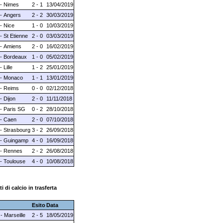
 - Nimes
2 - 1
13/04/2019
 - Angers
2 - 2
30/03/2019
 - Nice
1 - 0
10/03/2019
 - St Etienne
2 - 0
03/03/2019
 - Amiens
2 - 0
16/02/2019
 - Bordeaux
1 - 0
05/02/2019
 Lille
1 - 2
25/01/2019
 - Monaco
1 - 1
13/01/2019
 - Reims
0 - 0
02/12/2018
- Dijon
2 - 0
11/11/2018
 - Paris SG
0 - 2
28/10/2018
 - Caen
2 - 0
07/10/2018
 - Strasbourg
3 - 2
26/09/2018
e - Guingamp
4 - 0
16/09/2018
 - Rennes
2 - 2
26/08/2018
 - Toulouse
4 - 0
10/08/2018
ti di calcio in trasferta
Esito
Data
- Marseille
2 - 5
18/05/2019