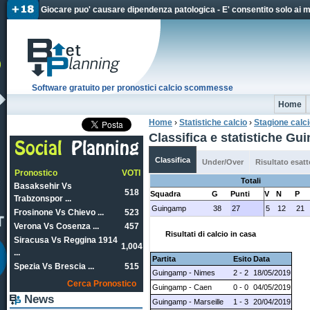
Jum
Giocare puo' causare dipendenza patologica - E' consentito solo ai 
Software gratuito per pronostici calcio scommesse
Home
Home
›
Statistiche calcio
›
Stagione calc
Tu sei qui
Classifica e statistiche G
Classifica
Under/Over
Risultato esatt
Pronostico
VOTI
Totali
Basaksehir Vs
518
Squadra
G
Punti
V
N
P
Trabzonspor ...
Guingamp
38
27
5
12
21
Frosinone Vs Chievo ...
523
Verona Vs Cosenza ...
457
Risultati di calcio in casa
Siracusa Vs Reggina 1914
1,004
...
Partita
Esito
Data
Spezia Vs Brescia ...
515
Guingamp - Nimes
2 - 2
18/05/2019
Cerca Pronostico
Guingamp - Caen
0 - 0
04/05/2019
News
Guingamp - Marseille
1 - 3
20/04/2019