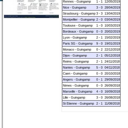
Rennes - Guingamp
1 - 1
12/05/2019
Nice - Guingamp
3 - 0
28/04/2019
Strasbourg - Guingamp
3 - 3
13/04/2019
Montpellier - Guingamp
2 - 0
03/04/2019
Toulouse - Guingamp
1 - 0
10/03/2019
Bordeaux - Guingamp
0 - 0
20/02/2019
Lyon - Guingamp
2 - 1
15/02/2019
Paris SG - Guingamp
9 - 0
19/01/2019
Monaco - Guingamp
0 - 2
22/12/2018
Dijon - Guingamp
2 - 1
05/12/2018
Reims - Guingamp
2 - 1
24/11/2018
Nantes - Guingamp
5 - 0
04/11/2018
Caen - Guingamp
0 - 0
20/10/2018
Angers - Guingamp
0 - 1
29/09/2018
Nimes - Guingamp
0 - 0
26/09/2018
Marseille - Guingamp
4 - 0
16/09/2018
Lille - Guingamp
3 - 0
26/08/2018
St Etienne - Guingamp
2 - 1
11/08/2018