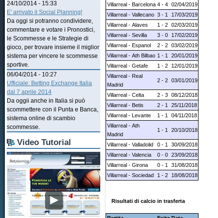
24/10/2014 - 15:33
Villarreal - Barcelona
4 - 4
02/04/2019
E' arrivato il Social Planning!
Villarreal - Vallecano
3 - 1
17/03/2019
Da oggi si potranno condividere,
Villarreal - Alaves
1 - 2
02/03/2019
commentare e votare i Pronostici,
Villarreal - Sevilla
3 - 0
17/02/2019
le Scommesse e le Strategie di
Villarreal - Espanol
2 - 2
03/02/2019
gioco, per trovare insieme il miglior
Villarreal - Ath Bilbao
1 - 1
20/01/2019
sistema per vincere le scommesse
sportive.
Villarreal - Getafe
1 - 2
12/01/2019
06/04/2014 - 10:27
Villarreal - Real
2 - 2
03/01/2019
Ufficiale: Betting Exchange Italia
Madrid
dal 7 aprile 2014
Villarreal - Celta
2 - 3
08/12/2018
Da oggii anche in Italia si può
Villarreal - Betis
2 - 1
25/11/2018
scommettere con il Punta e Banca,
Villarreal - Levante
1 - 1
04/11/2018
sistema online di scambio
Villarreal - Ath
scommesse.
1 - 1
20/10/2018
Madrid
Video Tutorial
Villarreal - Valladolid
0 - 1
30/09/2018
Villarreal - Valencia
0 - 0
23/09/2018
Villarreal - Girona
0 - 1
31/08/2018
Villarreal - Sociedad
1 - 2
18/08/2018
Risultati di calcio in trasferta