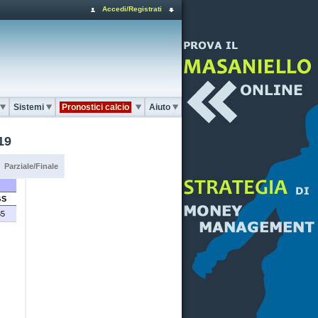
Accedi/Registrati
Sistemi
Pronostici calcio
Aiuto
19
Parziale/Finale
GS
35