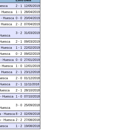
Esito
Data
Huesca
2 - 1
12/05/2019
l - Huesca
1 - 1
28/04/2019
o - Huesca
0 - 0
20/04/2019
- Huesca
2 - 2
07/04/2019
3 - 2
31/03/2019
 Huesca
 Huesca
2 - 1
09/03/2019
- Huesca
1 - 1
22/02/2019
 Huesca
0 - 2
09/02/2019
 - Huesca
0 - 0
27/01/2019
- Huesca
1 - 0
12/01/2019
 - Huesca
2 - 1
23/12/2018
Huesca
2 - 0
01/12/2018
 Huesca
2 - 1
11/11/2018
 Huesca
2 - 1
28/10/2018
d - Huesca
1 - 0
07/10/2018
3 - 0
25/09/2018
 Huesca
a - Huesca
8 - 2
02/09/2018
o - Huesca
2 - 2
27/08/2018
Huesca
1 - 2
19/08/2018