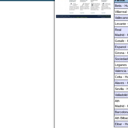
Partita
Betis - 
Villarrea
Vallecan
Levante 
Real
Madrid -
Getafe -
Espanol 
Girona -
Sociedad
Leganes 
Valencia
Celta - 
Alaves -
Sevilla -
Valladoli
Ath
Madrid -
Barcelon
Ath Bilba
Eibar - 