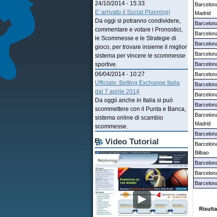
24/10/2014 - 15:33
Barcelona
E' arrivato il Social Planning!
Madrid
Da oggi si potranno condividere,
Barcelon
commentare e votare i Pronostici,
Barcelona
le Scommesse e le Strategie di
Barcelona
gioco, per trovare insieme il miglior
Barcelona
sistema per vincere le scommesse
Barcelon
sportive.
06/04/2014 - 10:27
Barcelona
Ufficiale: Betting Exchange Italia
Barcelona
dal 7 aprile 2014
Barcelona 
Da oggii anche in Italia si può
Barcelona
scommettere con il Punta e Banca,
Barcelona
sistema online di scambio
Madrid
scommesse.
Barcelona
Video Tutorial
Barcelona
Bilbao
Barcelona
Barcelon
Barcelona
Risulta