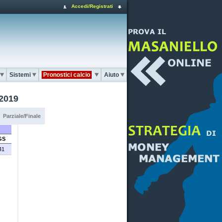
Accedi/Registrati
Sistemi
Pronostici calcio
Aiuto
-2019
Parziale/Finale
GS
41