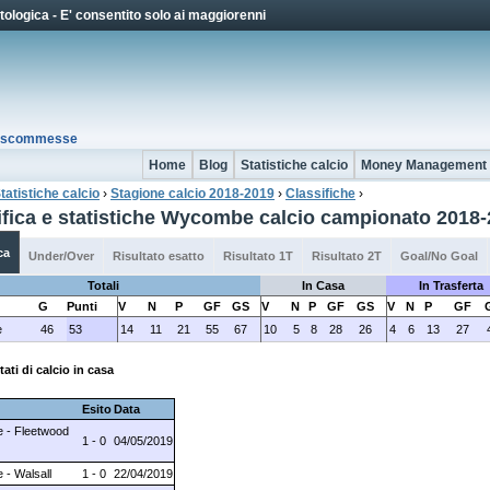
Jump to Navigation
ologica - E' consentito solo ai maggiorenni
io scommesse
Home
Blog
Statistiche calcio
Money Management
tatistiche calcio
›
Stagione calcio 2018-2019
›
Classifiche
›
 qui
ifica e statistiche Wycombe calcio campionato 2018
ca
Under/Over
Risultato esatto
Risultato 1T
Risultato 2T
Goal/No Goal
Totali
In Casa
In Trasferta
G
Punti
V
N
P
GF
GS
V
N
P
GF
GS
V
N
P
GF
e
46
53
14
11
21
55
67
10
5
8
28
26
4
6
13
27
tati di calcio in casa
Esito
Data
- Fleetwood
1 - 0
04/05/2019
- Walsall
1 - 0
22/04/2019