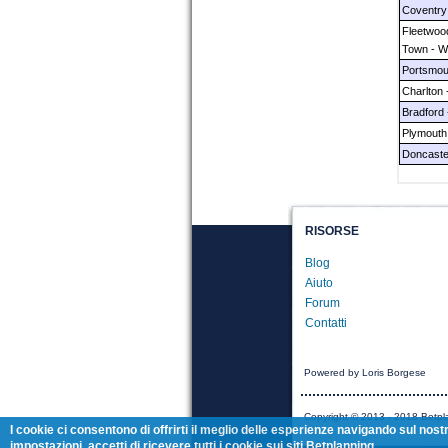
Coventr
Fleetwoo
Town - 
Portsmou
Charlton
Bradford
Plymout
Doncast
RISORSE
Blog
Aiuto
Forum
Contatti
Powered by Loris Borgese
Copyright © 2013 - 2018 Betplan
I cookie ci consentono di offrirti il meglio delle esperienze navigando sul nos
impostazioni, accetti di ricevere tutti i cookie sui siti Betplanning