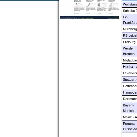
Wolfsbur
Schalke 
Ein
Frankfurt
Nurnberg
RB Leipz
Freiburg
Werder
Bremen -
M'gladba
Hertha -
Leverkus
Stuttgart
Hoffenhe
Hannover
Dortmund
Bayern
Munich -
Mainz - 
Fortuna
Dusseldo