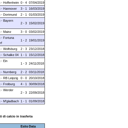
 - Hoffenheim
0 - 4
07/04/2019
 - Hannover
3 - 1
16/03/2019
 - Dortmund
2 - 1
01/03/2019
 - Bayern
2 - 3
15/02/2019
 - Mainz
3 - 0
03/02/2019
 - Fortuna
1 - 2
19/01/2019
rf
 - Wolfsburg
2 - 3
23/12/2018
 - Schalke 04
1 - 1
15/12/2018
 - Ein
1 - 3
24/11/2018
 - Nurnberg
2 - 2
03/11/2018
 - RB Leipzig
0 - 0
20/10/2018
 - Freiburg
4 - 1
30/09/2018
 - Werder
2 - 3
22/09/2018
 - M'gladbach
1 - 1
01/09/2018
ti di calcio in trasferta
Esito
Data