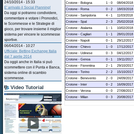
24/10/2014 - 15:33
Crotone - Bologna
1 - 0
08/04/2018
E' arrivato il Social Planning!
Crotone - Roma
0 - 2
18/03/2018
Da oggi si potranno condividere,
Crotone - Sampdoria
4 - 1
11/03/2018
commentare e votare i Pronostici,
Crotone - Spal
2 - 3
25/02/2018
le Scommesse e le Strategie di
Crotone - Atalanta
1 - 1
10/02/2018
gioco, per trovare insieme il miglior
Crotone - Cagliari
1 - 1
28/01/2018
sistema per vincere le scommesse
sportive.
Crotone - Napoli
0 - 1
29/12/2017
06/04/2014 - 10:27
Crotone - Chievo
1 - 0
17/12/2017
Ufficiale: Betting Exchange Italia
Crotone - Udinese
0 - 3
04/12/2017
dal 7 aprile 2014
Crotone - Genoa
0 - 1
19/11/2017
Da oggii anche in Italia si può
Crotone - Fiorentina
2 - 1
29/10/2017
scommettere con il Punta e Banca,
Crotone - Torino
2 - 2
15/10/2017
sistema online di scambio
scommesse.
Crotone - Benevento
2 - 0
24/09/2017
Crotone - Inter
0 - 2
16/09/2017
Video Tutorial
Crotone - Verona
0 - 0
27/08/2017
Crotone - Milan
0 - 3
20/08/2017