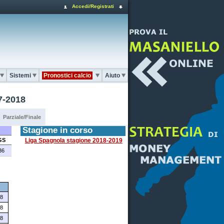
Accedi/Registrati
Sistemi
Pronostici calcio
Aiuto
7-2018
Parziale/Finale
Stagione in corso
GS
Liga Spagnola stagione 2018-2019
36
18
18
18