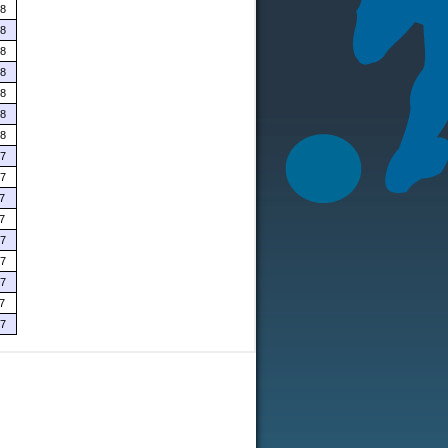
18
18
18
18
18
18
18
17
17
7
7
17
17
17
7
17