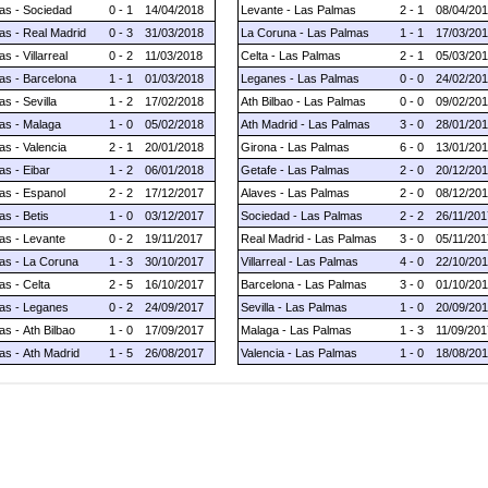
as - Sociedad
0 - 1
14/04/2018
Levante - Las Palmas
2 - 1
08/04/20
as - Real Madrid
0 - 3
31/03/2018
La Coruna - Las Palmas
1 - 1
17/03/20
s - Villarreal
0 - 2
11/03/2018
Celta - Las Palmas
2 - 1
05/03/20
as - Barcelona
1 - 1
01/03/2018
Leganes - Las Palmas
0 - 0
24/02/20
s - Sevilla
1 - 2
17/02/2018
Ath Bilbao - Las Palmas
0 - 0
09/02/20
as - Malaga
1 - 0
05/02/2018
Ath Madrid - Las Palmas
3 - 0
28/01/20
s - Valencia
2 - 1
20/01/2018
Girona - Las Palmas
6 - 0
13/01/20
s - Eibar
1 - 2
06/01/2018
Getafe - Las Palmas
2 - 0
20/12/20
as - Espanol
2 - 2
17/12/2017
Alaves - Las Palmas
2 - 0
08/12/20
s - Betis
1 - 0
03/12/2017
Sociedad - Las Palmas
2 - 2
26/11/201
as - Levante
0 - 2
19/11/2017
Real Madrid - Las Palmas
3 - 0
05/11/201
as - La Coruna
1 - 3
30/10/2017
Villarreal - Las Palmas
4 - 0
22/10/20
s - Celta
2 - 5
16/10/2017
Barcelona - Las Palmas
3 - 0
01/10/20
as - Leganes
0 - 2
24/09/2017
Sevilla - Las Palmas
1 - 0
20/09/20
s - Ath Bilbao
1 - 0
17/09/2017
Malaga - Las Palmas
1 - 3
11/09/201
as - Ath Madrid
1 - 5
26/08/2017
Valencia - Las Palmas
1 - 0
18/08/20