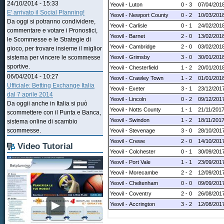
24/10/2014 - 15:33
Yeovil - Luton
0 - 3
07/04/201
E' arrivato il Social Planning!
Yeovil - Newport County
0 - 2
10/03/201
Da oggi si potranno condividere,
Yeovil - Carlisle
0 - 1
24/02/201
commentare e votare i Pronostici,
Yeovil - Barnet
2 - 0
13/02/201
le Scommesse e le Strategie di
Yeovil - Cambridge
2 - 0
03/02/201
gioco, per trovare insieme il miglior
Yeovil - Grimsby
3 - 0
30/01/201
sistema per vincere le scommesse
sportive.
Yeovil - Chesterfield
1 - 2
20/01/201
06/04/2014 - 10:27
Yeovil - Crawley Town
1 - 2
01/01/201
Ufficiale: Betting Exchange Italia
Yeovil - Exeter
3 - 1
23/12/201
dal 7 aprile 2014
Yeovil - Lincoln
0 - 2
09/12/201
Da oggii anche in Italia si può
Yeovil - Notts County
1 - 1
21/11/201
scommettere con il Punta e Banca,
Yeovil - Swindon
1 - 2
18/11/201
sistema online di scambio
scommesse.
Yeovil - Stevenage
3 - 0
28/10/201
Yeovil - Crewe
2 - 0
14/10/201
Video Tutorial
Yeovil - Colchester
0 - 1
30/09/201
Yeovil - Port Vale
1 - 1
23/09/201
Yeovil - Morecambe
2 - 2
12/09/201
Yeovil - Cheltenham
0 - 0
09/09/201
Yeovil - Coventry
2 - 0
26/08/201
Yeovil - Accrington
3 - 2
12/08/201