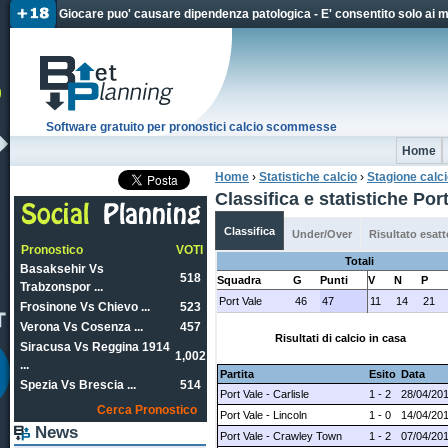
Jum
Giocare puo' causare dipendenza patologica - E' consentito solo ai 
Software gratuito per pronostici calcio scommesse
Home
Home
›
Statistiche calcio
›
Stagione calc
Tu sei qui
Classifica e statistiche Po
Classifica
Under/Over
Risultato esatt
Pronostico
VOTI
Totali
Basaksehir Vs
518
Squadra
G
Punti
V
N
P
Trabzonspor ...
Port Vale
46
47
11
14
21
Frosinone Vs Chievo ...
523
Verona Vs Cosenza ...
457
Risultati di calcio in casa
Siracusa Vs Reggina 1914
1,002
...
Partita
Esito
Data
Spezia Vs Brescia ...
514
Port Vale - Carlisle
1 - 2
28/04/20
Cerca Pronostico
Port Vale - Lincoln
1 - 0
14/04/20
News
Port Vale - Crawley Town
1 - 2
07/04/20