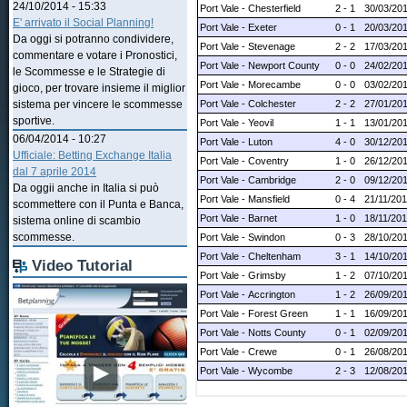
24/10/2014 - 15:33
Port Vale - Chesterfield
2 - 1
30/03/20
E' arrivato il Social Planning!
Port Vale - Exeter
0 - 1
20/03/20
Da oggi si potranno condividere,
Port Vale - Stevenage
2 - 2
17/03/20
commentare e votare i Pronostici,
Port Vale - Newport County
0 - 0
24/02/20
le Scommesse e le Strategie di
Port Vale - Morecambe
0 - 0
03/02/20
gioco, per trovare insieme il miglior
Port Vale - Colchester
2 - 2
27/01/20
sistema per vincere le scommesse
sportive.
Port Vale - Yeovil
1 - 1
13/01/20
06/04/2014 - 10:27
Port Vale - Luton
4 - 0
30/12/20
Ufficiale: Betting Exchange Italia
Port Vale - Coventry
1 - 0
26/12/20
dal 7 aprile 2014
Port Vale - Cambridge
2 - 0
09/12/20
Da oggii anche in Italia si può
Port Vale - Mansfield
0 - 4
21/11/20
scommettere con il Punta e Banca,
Port Vale - Barnet
1 - 0
18/11/20
sistema online di scambio
scommesse.
Port Vale - Swindon
0 - 3
28/10/20
Port Vale - Cheltenham
3 - 1
14/10/20
Video Tutorial
Port Vale - Grimsby
1 - 2
07/10/20
Port Vale - Accrington
1 - 2
26/09/20
Port Vale - Forest Green
1 - 1
16/09/20
Port Vale - Notts County
0 - 1
02/09/20
Port Vale - Crewe
0 - 1
26/08/20
Port Vale - Wycombe
2 - 3
12/08/20