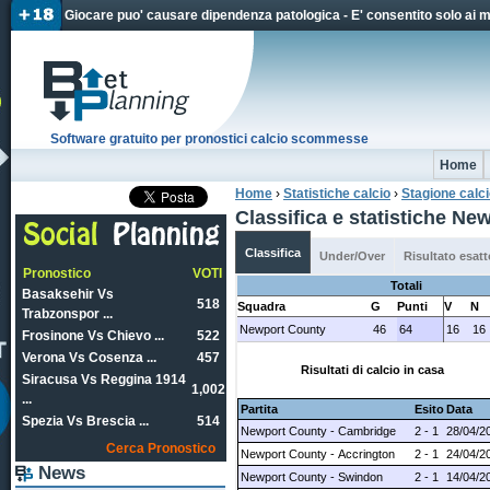
Jum
Giocare puo' causare dipendenza patologica - E' consentito solo ai 
Software gratuito per pronostici calcio scommesse
Home
Home
›
Statistiche calcio
›
Stagione calc
Tu sei qui
Classifica e statistiche N
Classifica
Under/Over
Risultato esatt
Pronostico
VOTI
Totali
Basaksehir Vs
518
Squadra
G
Punti
V
N
Trabzonspor ...
Newport County
46
64
16
16
Frosinone Vs Chievo ...
522
Verona Vs Cosenza ...
457
Risultati di calcio in casa
Siracusa Vs Reggina 1914
1,002
...
Partita
Esito
Data
Spezia Vs Brescia ...
514
Newport County - Cambridge
2 - 1
28/04/2
Cerca Pronostico
Newport County - Accrington
2 - 1
24/04/2
News
Newport County - Swindon
2 - 1
14/04/2